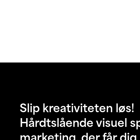
Slip kreativiteten løs!
Hårdtslående visuel s
marketing, der får dig