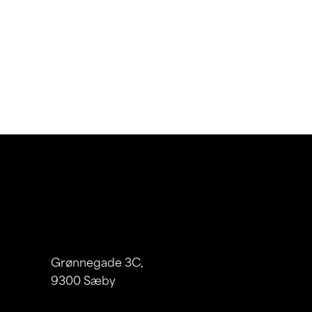
Find os
Links
Grønnegade 3C,
Cases
9300 Sæby
Ydelse