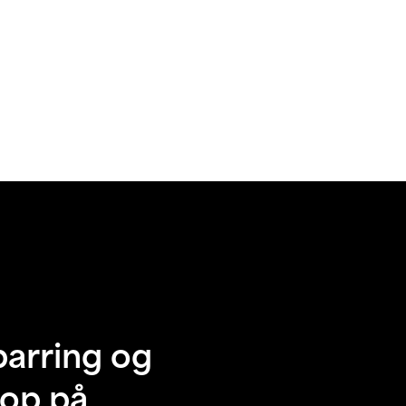
parring og
 op på