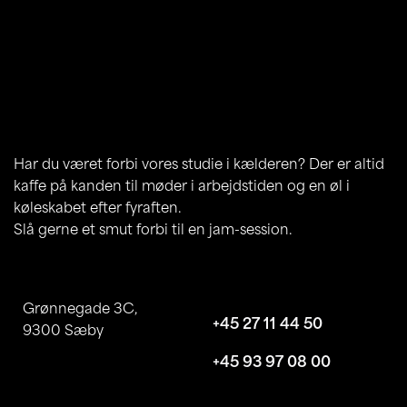
Rock on, dudes!
Har du været forbi vores studie i kælderen? Der er altid
kaffe på kanden til møder i arbejdstiden og en øl i
køleskabet efter fyraften.
Slå gerne et smut forbi til en jam-session.
Find os
Mick
Grønnegade 3C,
+45 27 11 44 50
9300 Sæby
Peter
hej@rockstars.dk
+45 93 97 08 00